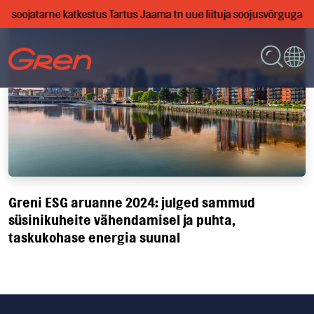
0, on soojatarne katkestus Tartus Jaama tn uue liituja soojusvõrguga
Greni ESG aruanne 2024: julged sammud
süsinikuheite vähendamisel ja puhta,
taskukohase energia suunal