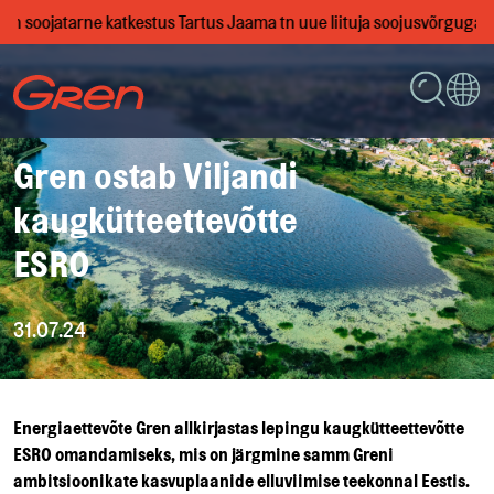
0, on soojatarne katkestus Tartus Jaama tn uue liituja soojusvõrguga
Gren ostab Viljandi
kaugkütteettevõtte
ESRO
31.07.24
Energiaettevõte Gren allkirjastas lepingu kaugkütteettevõtte
ESRO omandamiseks, mis on järgmine samm Greni
ambitsioonikate kasvuplaanide elluviimise teekonnal Eestis.