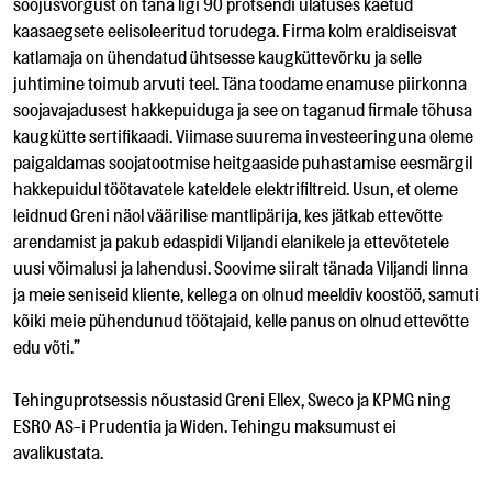
soojusvõrgust on täna ligi 90 protsendi ulatuses kaetud
kaasaegsete eelisoleeritud torudega. Firma kolm eraldiseisvat
katlamaja on ühendatud ühtsesse kaugküttevõrku ja selle
juhtimine toimub arvuti teel. Täna toodame enamuse piirkonna
soojavajadusest hakkepuiduga ja see on taganud firmale tõhusa
kaugkütte sertifikaadi. Viimase suurema investeeringuna oleme
paigaldamas soojatootmise heitgaaside puhastamise eesmärgil
hakkepuidul töötavatele kateldele elektrifiltreid. Usun, et oleme
leidnud Greni näol väärilise mantlipärija, kes jätkab ettevõtte
arendamist ja pakub edaspidi Viljandi elanikele ja ettevõtetele
uusi võimalusi ja lahendusi. Soovime siiralt tänada Viljandi linna
ja meie seniseid kliente, kellega on olnud meeldiv koostöö, samuti
kõiki meie pühendunud töötajaid, kelle panus on olnud ettevõtte
edu võti.”
Tehinguprotsessis nõustasid Greni Ellex, Sweco ja KPMG ning
ESRO AS-i Prudentia ja Widen. Tehingu maksumust ei
avalikustata.