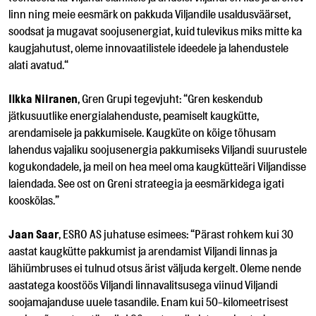
linn ning meie eesmärk on pakkuda Viljandile usaldusväärset,
soodsat ja mugavat soojusenergiat, kuid tulevikus miks mitte ka
kaugjahutust, oleme innovaatilistele ideedele ja lahendustele
alati avatud.“
Ilkka Niiranen
, Gren Grupi tegevjuht: “Gren keskendub
jätkusuutlike energialahenduste, peamiselt kaugkütte,
arendamisele ja pakkumisele. Kaugküte on kõige tõhusam
lahendus vajaliku soojusenergia pakkumiseks Viljandi suurustele
kogukondadele, ja meil on hea meel oma kaugkütteäri Viljandisse
laiendada. See ost on Greni strateegia ja eesmärkidega igati
kooskõlas.”
Jaan Saar
, ESRO AS juhatuse esimees: “Pärast rohkem kui 30
aastat kaugkütte pakkumist ja arendamist Viljandi linnas ja
lähiümbruses ei tulnud otsus ärist väljuda kergelt. Oleme nende
aastatega koostöös Viljandi linnavalitsusega viinud Viljandi
soojamajanduse uuele tasandile. Enam kui 50-kilomeetrisest