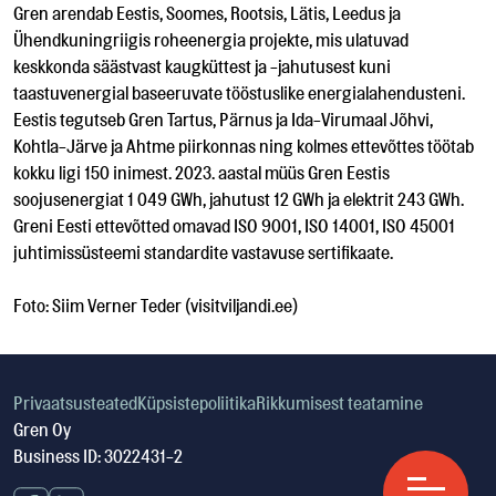
Gren arendab Eestis, Soomes, Rootsis, Lätis, Leedus ja
Ühendkuningriigis roheenergia projekte, mis ulatuvad
keskkonda säästvast kaugküttest ja -jahutusest kuni
taastuvenergial baseeruvate tööstuslike energialahendusteni.
Eestis tegutseb Gren Tartus, Pärnus ja Ida-Virumaal Jõhvi,
Kohtla-Järve ja Ahtme piirkonnas ning kolmes ettevõttes töötab
kokku ligi 150 inimest. 2023. aastal müüs Gren Eestis
soojusenergiat 1 049 GWh, jahutust 12 GWh ja elektrit 243 GWh.
Greni Eesti ettevõtted omavad ISO 9001, ISO 14001, ISO 45001
juhtimissüsteemi standardite vastavuse sertifikaate.
Foto: Siim Verner Teder (visitviljandi.ee)
Privaatsusteated
Küpsistepoliitika
Rikkumisest teatamine
Gren Oy
Business ID: 3022431-2