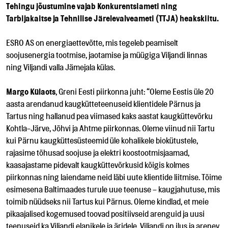
Tehingu jõustumine vajab Konkurentsiameti ning
Tarbijakaitse ja Tehnilise Järelevalveameti (TTJA) heakskiitu.
ESRO AS on energiaettevõtte, mis tegeleb peamiselt
soojusenergia tootmise, jaotamise ja müügiga Viljandi linnas
ning Viljandi valla Jämejala külas.
Margo Külaots
, Greni Eesti piirkonna juht: “Oleme Eestis üle 20
aasta arendanud kaugkütteteenuseid klientidele Pärnus ja
Tartus ning hallanud pea viimased kaks aastat kaugküttevõrku
Kohtla-Järve, Jõhvi ja Ahtme piirkonnas. Oleme viinud nii Tartu
kui Pärnu kaugküttesüsteemid üle kohalikele biokütustele,
rajasime tõhusad soojuse ja elektri koostootmisjaamad,
kaasajastame pidevalt kaugküttevõrkusid kõigis kolmes
piirkonnas ning laiendame neid läbi uute klientide liitmise. Tõime
esimesena Baltimaades turule uue teenuse – kaugjahutuse, mis
toimib nüüdseks nii Tartus kui Pärnus. Oleme kindlad, et meie
pikaajalised kogemused toovad positiivseid arenguid ja uusi
teenuseid ka Viljandi elanikele ja äridele. Viljandi on ilus ja arenev