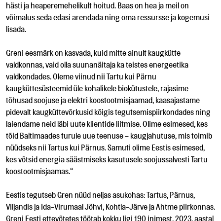
hästi ja heaperemehelikult hoitud. Baas on hea ja meil on
võimalus seda edasi arendada ning oma ressursse ja kogemusi
lisada.
Greni eesmärk on kasvada, kuid mitte ainult kaugkütte
valdkonnas, vaid olla suunanäitaja ka teistes energeetika
valdkondades. Oleme viinud nii Tartu kui Pärnu
kaugküttesüsteemid üle kohalikele biokütustele, rajasime
tõhusad soojuse ja elektri koostootmisjaamad, kaasajastame
pidevalt kaugküttevõrkusid kõigis tegutsemispiirkondades ning
laiendame neid läbi uute klientide liitmise. Olime esimesed, kes
tõid Baltimaades turule uue teenuse – kaugjahutuse, mis toimib
nüüdseks nii Tartus kui Pärnus. Samuti olime Eestis esimesed,
kes võtsid energia säästmiseks kasutusele soojussalvesti Tartu
koostootmisjaamas.“
Eestis tegutseb Gren nüüd neljas asukohas: Tartus, Pärnus,
Viljandis ja Ida-Virumaal Jõhvi, Kohtla-Järve ja Ahtme piirkonnas.
Greni Eesti ettevõtetes töötab kokku ligi 190 inimest. 2023. aastal