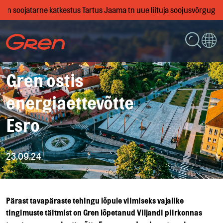
00, on soojatarne katkestus Tartus Jaama tn uue liituja soojusvõrgug
Gren ostis
energiaettevõtte
Esro
23.09.24
Pärast tavapäraste tehingu lõpule viimiseks vajalike
tingimuste täitmist on Gren lõpetanud Viljandi piirkonnas