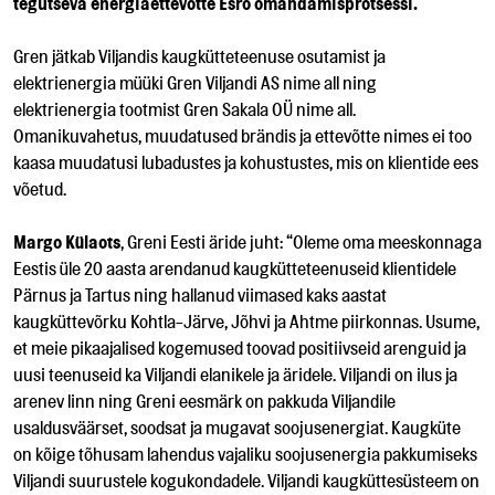
tegutseva energiaettevõtte Esro omandamisprotsessi.
Gren jätkab Viljandis kaugkütteteenuse osutamist ja
elektrienergia müüki Gren Viljandi AS nime all ning
elektrienergia tootmist Gren Sakala OÜ nime all.
Omanikuvahetus, muudatused brändis ja ettevõtte nimes ei too
kaasa muudatusi lubadustes ja kohustustes, mis on klientide ees
võetud.
Margo Külaots
, Greni Eesti äride juht: “Oleme oma meeskonnaga
Eestis üle 20 aasta arendanud kaugkütteteenuseid klientidele
Pärnus ja Tartus ning hallanud viimased kaks aastat
kaugküttevõrku Kohtla-Järve, Jõhvi ja Ahtme piirkonnas. Usume,
et meie pikaajalised kogemused toovad positiivseid arenguid ja
uusi teenuseid ka Viljandi elanikele ja äridele. Viljandi on ilus ja
arenev linn ning Greni eesmärk on pakkuda Viljandile
usaldusväärset, soodsat ja mugavat soojusenergiat. Kaugküte
on kõige tõhusam lahendus vajaliku soojusenergia pakkumiseks
Viljandi suurustele kogukondadele. Viljandi kaugküttesüsteem on