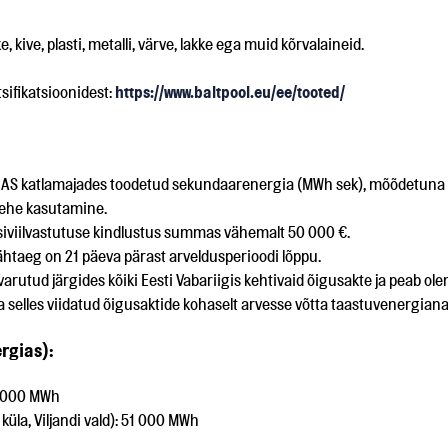
, kive, plasti, metalli, värve, lakke ega muid kõrvalaineid.
sifikatsioonidest:
https://www.baltpool.eu/ee/tooted/
di AS katlamajades toodetud sekundaarenergia (MWh sek), mõõdetuna 
lehe kasutamine.
tsiviilvastutuse kindlustus summas vähemalt 50 000 €.
htaeg on 21 päeva pärast arveldusperioodi lõppu.
arutud järgides kõiki Eesti Vabariigis kehtivaid õigusakte ja peab ole
selles viidatud õigusaktide kohaselt arvesse võtta taastuvenergiana
rgias):
8 000 MWh
küla, Viljandi vald): 51 000 MWh