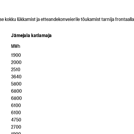
e kokku lükkamist ja etteandekonveierile tõukamist tarnija frontaall
Jämejala katlamaja
MWh
1900
2000
2510
3640
5800
6800
6800
6100
6100
4750
2700