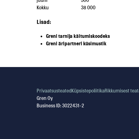
juuni
500
Kokku
38 000
Lisad:
Greni tarnija käitumiskoodeks
Greni äripartneri küsimustik
Privaatsusteated
Küpsistepoliitika
Rikkumisest tea
Gren Oy
Business ID: 3022431-2