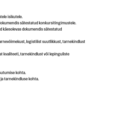
ele isikutele.
s dokumendis sätestatud konkursitingimustele.
avad käesolevas dokumendis sätestatud
rnevõimekust, logistilist suutlikkust, tarnekindlust
valiteeti, tarnekindlust või lepinguliste
sutumise kohta.
 ja tarnekindluse kohta.