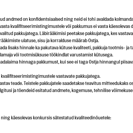
ud andmed on konfidentsiaalsed ning neid ei tohi avaldada kolmandat
 vasta kvalifitseerimistingimustele või pakkumus ei vasta käesoleva
i valitud pakkujatega. Läbirääkimisi peetakse pakkujatega, kes vast
irääkimiste ulatuse, sisu ja korralduse määrab Ostja.
a lisaks hinnale ka pakutava kütuse kvaliteeti, pakkuja tootmis- ja ta
tlamaja või tootmisüksuse töökindlat varustamist kütusega.
dalaima hinnaga pakkumust, kui see ei taga Ostja hinnangul piisavat k
 kvalifitseerimistingimustele vastavate pakkujatega.
astav teade. Teistele pakkujatele saadetakse teavitus mitteedukaks o
elgitusi ja tõendeid esitatud andmete, kogemuse, tehnilise võimekuse
 ning käesolevas konkursis sätestatud kvaliteedinõuetele: