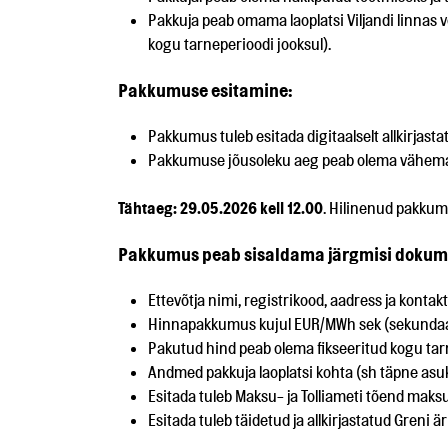
Pakkuja peab omama laoplatsi Viljandi linnas
kogu tarneperioodi jooksul).
Pakkumuse esitamine:
Pakkumus tuleb esitada digitaalselt allkirjasta
Pakkumuse jõusoleku aeg peab olema vähema
Tähtaeg: 29.05.2026 kell 12.00
. Hilinenud pakkum
Pakkumus peab sisaldama järgmisi dokum
Ettevõtja nimi, registrikood, aadress ja konta
Hinnapakkumus kujul EUR/MWh sek (sekundaare
Pakutud hind peab olema fikseeritud kogu tar
Andmed pakkuja laoplatsi kohta (sh täpne asuk
Esitada tuleb Maksu- ja Tolliameti tõend mak
Esitada tuleb täidetud ja allkirjastatud Greni ä