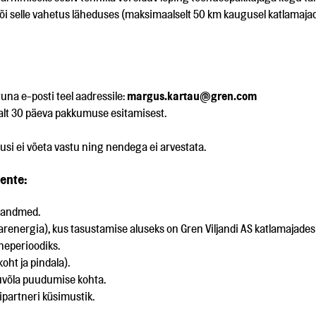
 või selle vahetus läheduses (maksimaalselt 50 km kaugusel katlamaj
tuna e-posti teel aadressile:
margus.kartau@gren.com
lt 30 päeva pakkumuse esitamisest.
usi ei võeta vastu ning nendega ei arvestata.
ente:
ktandmed.
nergia), kus tasustamise aluseks on Gren Viljandi AS katlamajade
neperioodiks.
oht ja pindala).
suvõla puudumise kohta.
ripartneri küsimustik.