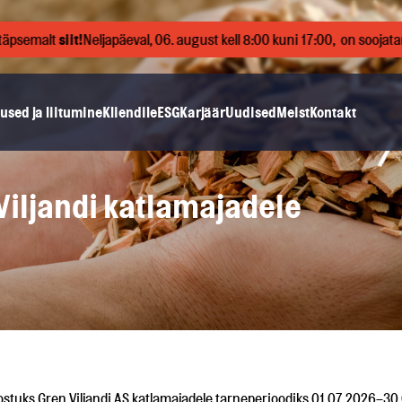
emalt
siit!
Neljapäeval, 06. august kell 8:00 kuni 17:00, on soojatarne
used ja liitumine
Kliendile
ESG
Karjäär
Uudised
Meist
Kontakt
Viljandi katlamajadele
ostuks Gren Viljandi AS katlamajadele tarneperioodiks 01.07.2026–30