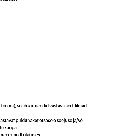
koopia), või dokumendid vastava sertifikaadi
stavat puiduhaket otsesele soojuse ja/või
te kaupa.
rneperioodi ulatuses.