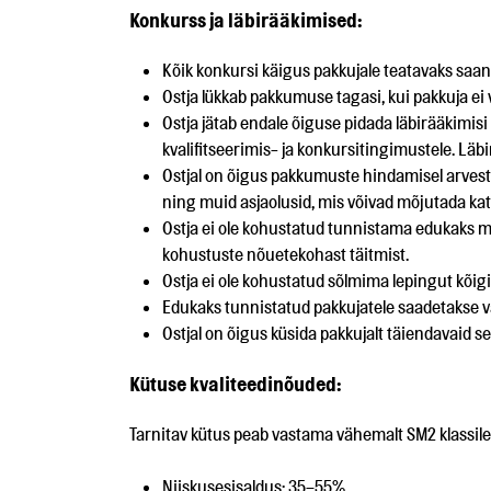
Konkurss ja läbirääkimised:
Kõik konkursi käigus pakkujale teatavaks saan
Ostja lükkab pakkumuse tagasi, kui pakkuja ei
Ostja jätab endale õiguse pidada läbirääkimis
kvalifitseerimis- ja konkursitingimustele. Läb
Ostjal on õigus pakkumuste hindamisel arvestad
ning muid asjaolusid, mis võivad mõjutada ka
Ostja ei ole kohustatud tunnistama edukaks ma
kohustuste nõuetekohast täitmist.
Ostja ei ole kohustatud sõlmima lepingut kõigi
Edukaks tunnistatud pakkujatele saadetakse v
Ostjal on õigus küsida pakkujalt täiendavaid s
Kütuse kvaliteedinõuded:
Tarnitav kütus peab vastama vähemalt SM2 klassile
Niiskusesisaldus: 35–55%