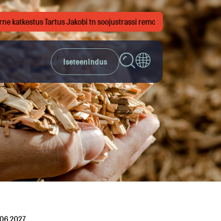
 katkestus Tartus Jakobi tn soojustrassi remonttöödeks. Vaata täpsema
Iseteenindus
.06.2027.