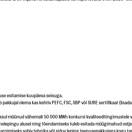
muse esitamise kuupäeva seisuga.
kkujal olema kas kehtiv PEFC, FSC, SBP või SURE sertifikaat (lisada 
ksul müünud vähemalt 50 000 MWh konkursi kvaliteeditingimustele va
rnelepingu alusel ning tõendamiseks tuleb esitada müügimahud ostja
tarnimiseks sobiv tehnika või siduv leping teenusepakkujaga kogu ta