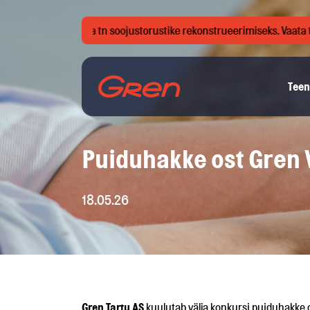
tus Sinika-Mesika tn soojustorustike rekonstrueerimiseks. Vaata täps
Teen
Puiduhakke ost Gren 
18.05.26
Gren Tartu AS
kuulutab välja konkursi puiduhakke 