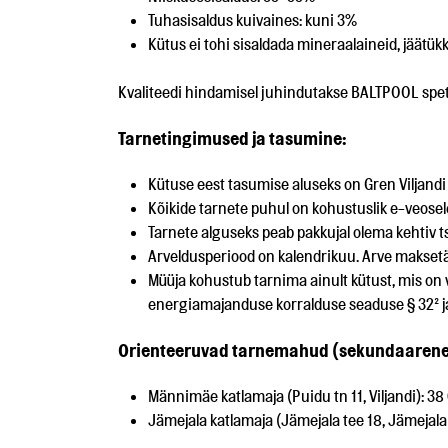
Tuhasisaldus kuivaines: kuni 3%
Kütus ei tohi sisaldada mineraalaineid, jäätükke
Kvaliteedi hindamisel juhindutakse BALTPOOL spet
Tarnetingimused ja tasumine:
Kütuse eest tasumise aluseks on Gren Viljan
Kõikide tarnete puhul on kohustuslik e-veose
Tarnete alguseks peab pakkujal olema kehtiv 
Arveldusperiood on kalendrikuu. Arve maksetä
Müüja kohustub tarnima ainult kütust, mis on v
energiamajanduse korralduse seaduse § 32² ja 
Orienteeruvad tarnemahud (sekundaarene
Männimäe katlamaja (Puidu tn 11, Viljandi): 3
Jämejala katlamaja (Jämejala tee 18, Jämejala 