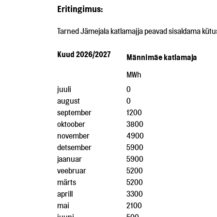
Eritingimus:
Tarned Jämejala katlamajja peavad sisaldama kütus
Kuud 2026/2027
Männimäe katlamaja
MWh
juuli
0
august
0
september
1200
oktoober
3800
november
4900
detsember
5900
jaanuar
5900
veebruar
5200
märts
5200
aprill
3300
mai
2100