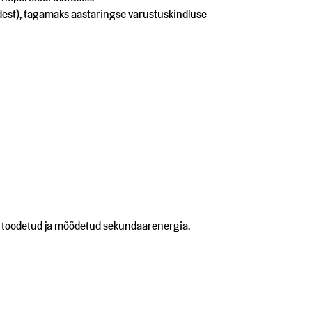
adest), tagamaks aastaringse varustuskindluse
s toodetud ja mõõdetud sekundaarenergia.