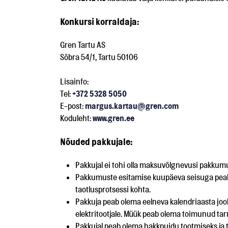
Konkursi korraldaja:
Gren Tartu AS
Sõbra 54/1, Tartu 50106
Lisainfo:
Tel:
+372 5328 5050
E-post:
margus.kartau@gren.com
Koduleht:
www.gren.ee
Nõuded pakkujale:
Pakkujal ei tohi olla maksuvõlgnevusi pakku
Pakkumuste esitamise kuupäeva seisuga peab pa
taotlusprotsessi kohta.
Pakkuja peab olema eelneva kalendriaasta joo
elektritootjale. Müük peab olema toimunud ta
Pakkujal peab olema hakkpuidu tootmiseks ja 