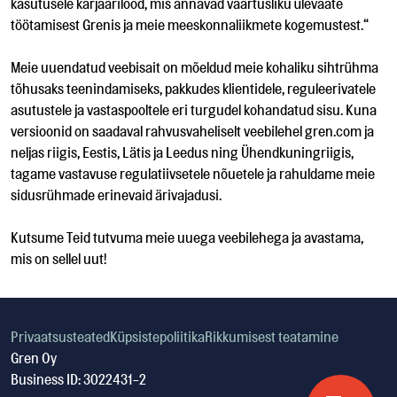
kasutusele karjäärilood, mis annavad väärtusliku ülevaate
töötamisest Grenis ja meie meeskonnaliikmete kogemustest.“
Meie uuendatud veebisait on mõeldud meie kohaliku sihtrühma
tõhusaks teenindamiseks, pakkudes klientidele, reguleerivatele
asutustele ja vastaspooltele eri turgudel kohandatud sisu. Kuna
versioonid on saadaval rahvusvaheliselt veebilehel gren.com ja
neljas riigis, Eestis, Lätis ja Leedus ning Ühendkuningriigis,
tagame vastavuse regulatiivsetele nõuetele ja rahuldame meie
sidusrühmade erinevaid ärivajadusi.
Kutsume Teid tutvuma meie uuega veebilehega ja avastama,
mis on sellel uut!
Privaatsusteated
Küpsistepoliitika
Rikkumisest teatamine
Gren Oy
Business ID: 3022431-2