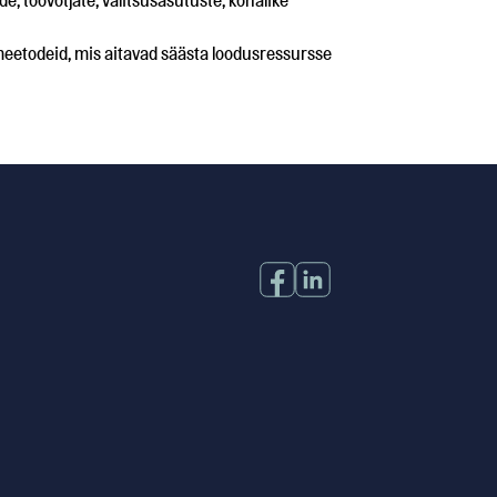
de, töövõtjate, valitsusasutuste, kohalike
ömeetodeid, mis aitavad säästa loodusressursse