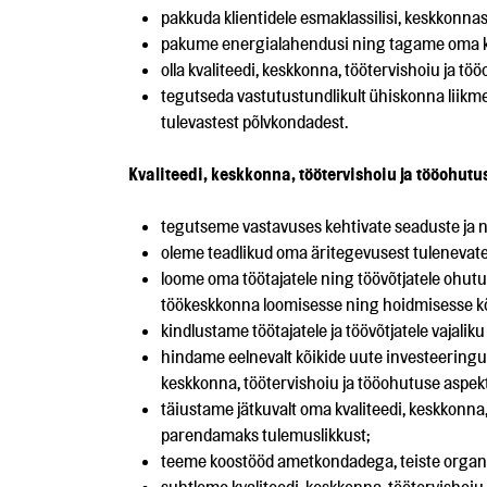
pakkuda klientidele esmaklassilisi, keskkonnas
pakume energialahendusi ning tagame oma kli
olla kvaliteedi, keskkonna, töötervishoiu ja t
tegutseda vastutustundlikult ühiskonna liikme
tulevastest põlvkondadest.
Kvaliteedi, keskkonna, töötervishoiu ja tööohu
tegutseme vastavuses kehtivate seaduste ja 
oleme teadlikud oma äritegevusest tulenevate
loome oma töötajatele ning töövõtjatele ohutu
töökeskkonna loomisesse ning hoidmisesse kõ
kindlustame töötajatele ja töövõtjatele vajaliku 
hindame eelnevalt kõikide uute investeeringu
keskkonna, töötervishoiu ja tööohutuse aspek
täiustame jätkuvalt oma kvaliteedi, keskkonna
parendamaks tulemuslikkust;
teeme koostööd ametkondadega, teiste organis