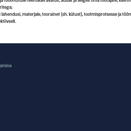
a tööohutuse teemadel avatult, ausalt ja selgelt oma töötajate, klienti
ritega;
ahendusi, materjale, toorainet (sh. kütust), tootmisprotsesse ja tö
tiivselt.
tamine