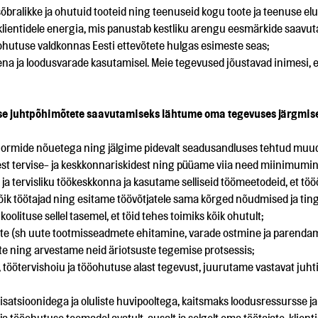
õbralikke ja ohutuid tooteid ning teenuseid kogu toote ja teenuse elu
entidele energia, mis panustab kestliku arengu eesmärkide saavut
ööohutuse valdkonnas Eesti ettevõtete hulgas esimeste seas;
na ja loodusvarade kasutamisel. Meie tegevused jõustavad inimesi, e
tuse juhtpõhimõtete saavutamiseks lähtume oma tegevuses järgmise
normide nõuetega ning jälgime pidevalt seadusandluses tehtud muud
st tervise- ja keskkonnariskidest ning püüame viia need miinimumin
 ja tervisliku töökeskkonna ja kasutame selliseid töömeetodeid, et t
ik töötajad ning esitame töövõtjatele sama kõrged nõudmised ja ti
koolituse sellel tasemel, et töid tehes toimiks kõik ohutult;
te (sh uute tootmisseadmete ehitamine, varade ostmine ja parendam
te ning arvestame neid äriotsuste tegemise protsessis;
, töötervishoiu ja tööohutuse alast tegevust, juurutame vastavat juht
atsioonidega ja oluliste huvipooltega, kaitsmaks loodusressursse ja