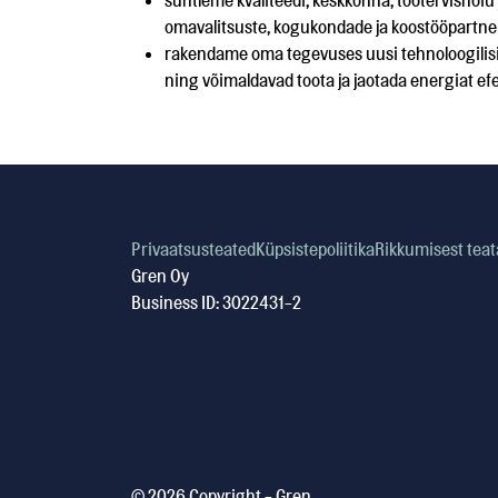
suhtleme kvaliteedi, keskkonna, töötervishoiu j
omavalitsuste, kogukondade ja koostööpartne
rakendame oma tegevuses uusi tehnoloogilisi l
ning võimaldavad toota ja jaotada energiat efek
Privaatsusteated
Küpsistepoliitika
Rikkumisest tea
Gren Oy
Business ID: 3022431-2
© 2026 Copyright - Gren.