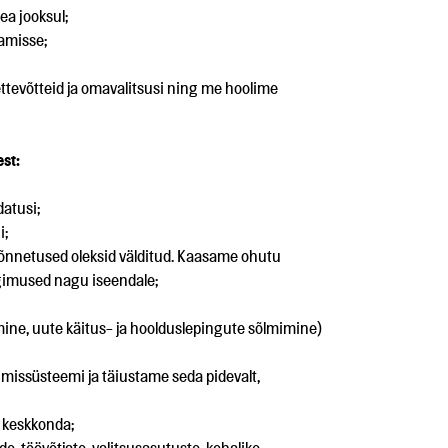
ea jooksul;
amisse;
ttevõtteid ja omavalitsusi ning me hoolime
st:
atusi;
i;
ööõnnetused oleksid välditud. Kaasame ohutu
ngimused nagu iseendale;
ine, uute käitus- ja hoolduslepingute sõlmimine)
imissüsteemi ja täiustame seda pidevalt,
 keskkonda;