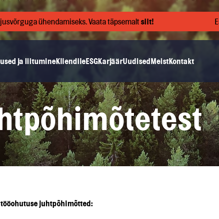
oojusvõrguga ühendamiseks. Vaata täpsemalt
siit!
Esm
used ja liitumine
Kliendile
ESG
Karjäär
Uudised
Meist
Kontakt
uhtpõhimõtetest
a tööohutuse juhtpõhimõtted: