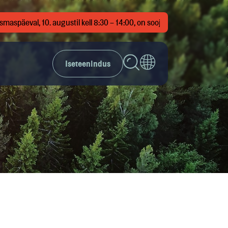
aspäeval, 10. augustil kell 8:30 – 14:00, on soojatarne katkestus T
Iseteenindus