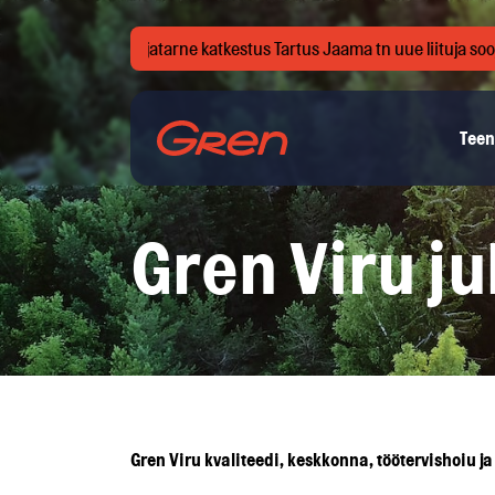
 8:30 – 14:00, on soojatarne katkestus Tartus Jaama tn uue liituja s
Teen
Gren Viru j
Gren Viru kvaliteedi, keskkonna, töötervishoiu j