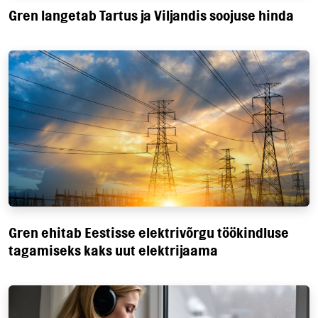
Gren langetab Tartus ja Viljandis soojuse hinda
Gren ehitab Eestisse elektrivõrgu töökindluse
tagamiseks kaks uut elektrijaama