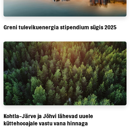
Greni tulevikuenergia stipendium sügis 2025
Kohtla-Järve ja Jõhvi lähevad uuele
küttehooajale vastu vana hinnaga