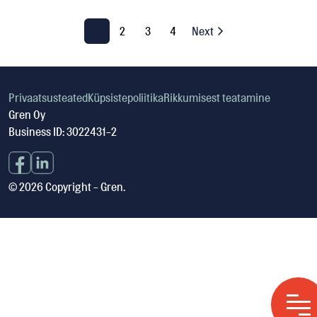
1
2
3
4
Next
Privaatsusteated
Küpsistepoliitika
Rikkumisest teatamine
Gren Oy
Business ID: 3022431-2
© 2026 Copyright - Gren.