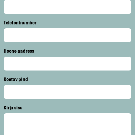
Telefoninumber
Hoone aadress
Köetav pind
Kirja sisu