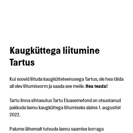
Kaugküttega liitumine
Tartus
Kui soovid liituda kaugkütteteenusega Tartus, ole hea täida
all olev liitumisvorm ja saada see meile.
Hea teada!
Tartu linna sihtasutus Tartu Eluasemefond on otsustanud
pakkuda laenu kaugküttega liitumiseks alates 1. augustist
2022.
Palume lähemalt tutvuda laenu saamise korraga