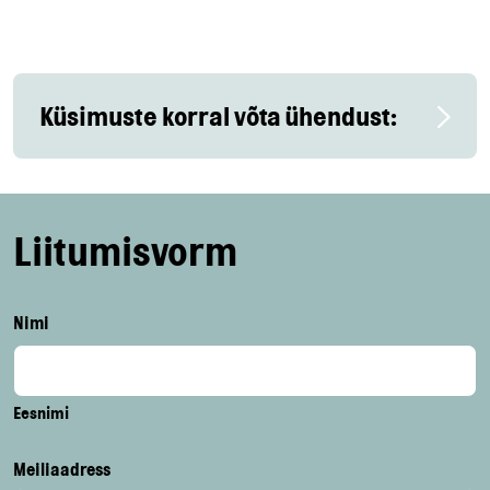
Küsimuste korral võta ühendust:
Liitumisvorm
Nimi
Eesnimi
Meiliaadress