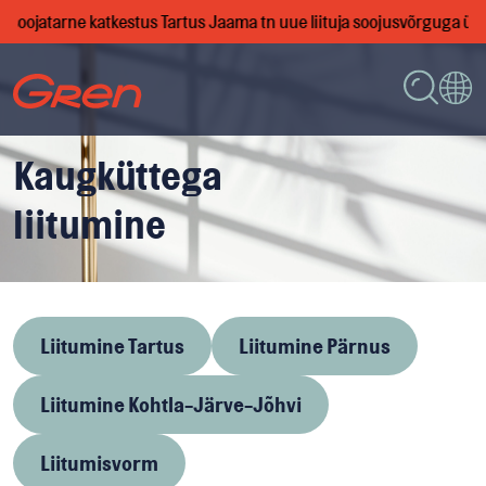
on soojatarne katkestus Tartus Jaama tn uue liituja soojusvõrguga üh
Kaugküttega
liitumine
Liitumine Tartus
Liitumine Pärnus
Liitumine Kohtla-Järve-Jõhvi
Liitumisvorm