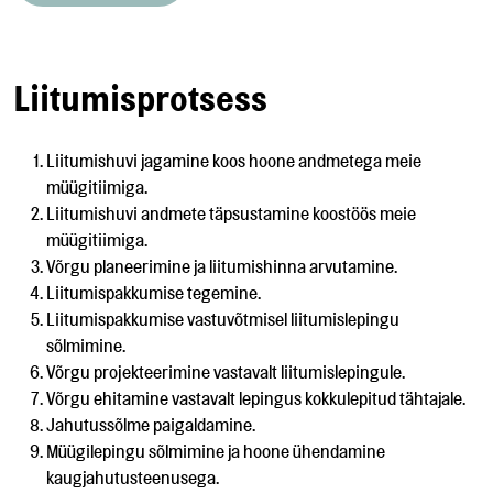
Liitumisprotsess
Liitumishuvi jagamine koos hoone andmetega meie
müügitiimiga.
Liitumishuvi andmete täpsustamine koostöös meie
müügitiimiga.
Võrgu planeerimine ja liitumishinna arvutamine.
Liitumispakkumise tegemine.
Liitumispakkumise vastuvõtmisel liitumislepingu
sõlmimine.
Võrgu projekteerimine vastavalt liitumislepingule.
Võrgu ehitamine vastavalt lepingus kokkulepitud tähtajale.
Jahutussõlme paigaldamine.
Müügilepingu sõlmimine ja hoone ühendamine
kaugjahutusteenusega.