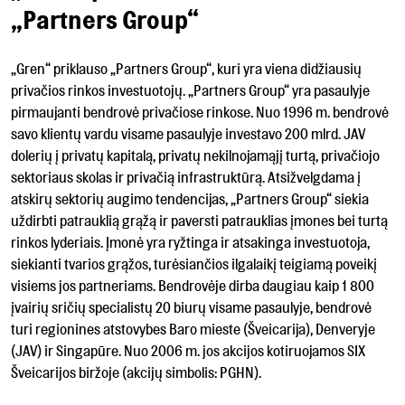
„Partners Group“
„Gren“ priklauso „Partners Group“, kuri yra viena didžiausių
privačios rinkos investuotojų. „Partners Group“ yra pasaulyje
pirmaujanti bendrovė privačiose rinkose. Nuo 1996 m. bendrovė
savo klientų vardu visame pasaulyje investavo 200 mlrd. JAV
dolerių į privatų kapitalą, privatų nekilnojamąjį turtą, privačiojo
sektoriaus skolas ir privačią infrastruktūrą. Atsižvelgdama į
atskirų sektorių augimo tendencijas, „Partners Group“ siekia
uždirbti patrauklią grąžą ir paversti patrauklias įmones bei turtą
rinkos lyderiais. Įmonė yra ryžtinga ir atsakinga investuotoja,
siekianti tvarios grąžos, turėsiančios ilgalaikį teigiamą poveikį
visiems jos partneriams. Bendrovėje dirba daugiau kaip 1 800
įvairių sričių specialistų 20 biurų visame pasaulyje, bendrovė
turi regionines atstovybes Baro mieste (Šveicarija), Denveryje
(JAV) ir Singapūre. Nuo 2006 m. jos akcijos kotiruojamos SIX
Šveicarijos biržoje (akcijų simbolis: PGHN).