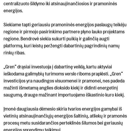
centralizuoto šildymo iki atsinaujinančiosios ir pramoninės
energijos.
Siekiame tapti geriausiu pramoninės energijos paslaugų teikėju
regione ir pirmojo pasirinkimo partnere plyno lauko projektams
regione. Bendrovė siekia sukurti puikią ir galinčią augti
platformą, kuri leistų peržengti dabartinių pagrindinių namų
rinkų ribas.
„Gren“ drąsiai investuoja į dabartinę veiklą, kartu aktyviai
ieškodama galimybių turimoms verslo riboms praplėsti. „Gren“
investicijos yra naudingos visuomenei ir pramonei, nes padeda
mažinti išmetamą anglies dioksido kiekį ir didinti energetinį
saugumą, drauge mažinant importuojamo iškastinio kuro kiekį.
Įmonė daugiausia dėmesio skiria tvarios energijos gamybai iš
vietinių atsinaujinančiųjų energijos šaltinių, atliekų ir pramonės
procesų metu susidarančios perteklinės šilumos bei geriausių
energijos sprendimų teikimui.