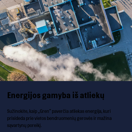
Energijos gamyba iš atliekų
Sužinokite, kaip „Gren“ paverčia atliekas energija, kuri
prisideda prie vietos bendruomenių gerovės ir mažina
sąvartynų poreikį.