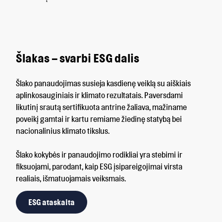
Šlakas – svarbi ESG dalis
Šlako panaudojimas susieja kasdienę veiklą su aiškiais
aplinkosauginiais ir klimato rezultatais. Paversdami
likutinį srautą sertifikuota antrine žaliava, mažiname
poveikį gamtai ir kartu remiame žiedinę statybą bei
nacionalinius klimato tikslus.
Šlako kokybės ir panaudojimo rodikliai yra stebimi ir
fiksuojami, parodant, kaip ESG įsipareigojimai virsta
realiais, išmatuojamais veiksmais.
ESG ataskaita