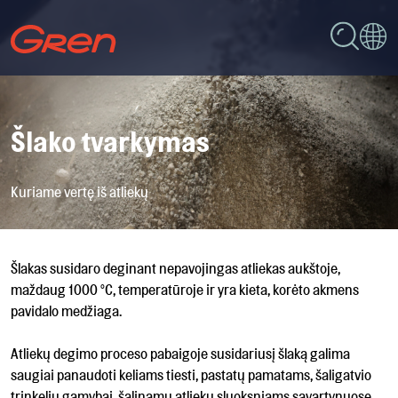
Šlako tvarkymas
Kuriame vertę iš atliekų
Šlakas susidaro deginant nepavojingas atliekas aukštoje,
maždaug 1000 °C, temperatūroje ir yra kieta, korėto akmens
pavidalo medžiaga.
Atliekų degimo proceso pabaigoje susidariusį šlaką galima
saugiai panaudoti keliams tiesti, pastatų pamatams, šaligatvio
trinkelių gamybai, šalinamų atliekų sluoksniams sąvartynuose