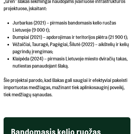
„Gren“ šlakas sėkmingai naudojams įvairiuose infrastruktūros
projektuose, įskaitant:
Jurbarkas (2021) – pirmasis bandomasis kelio ruožas
Lietuvoje (9 000 t);
Dumpiai (2021) – apdorojimas ir teritorijos plėtra (21 900 t);
Vėžaičiai, Tauragė, Pagėgiai, Šilutė (2022) – aikštelių ir kelių
pagrindų įrengimas;
Klaipėda (2024) – pirmasis Lietuvoje miesto dviračių takas,
nutiestas panaudojant šlaką.
Šie projektai parodo, kad šlakas gali saugiai ir efektyviai pakeisti
importuotas medžiagas, mažinant tiek aplinkosauginį poveikį,
tiek medžiagų sąnaudas.
Bandomasis kelio ruožas