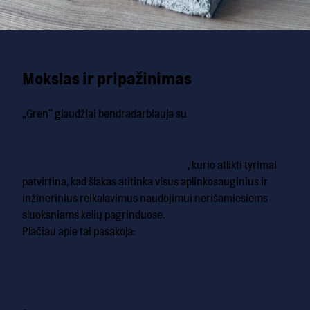
Mokslas ir pripažinimas
„Gren“ glaudžiai bendradarbiauja su
VILNIUS TECH Kelių tyrimo institutu
, kurio atlikti tyrimai
patvirtina, kad šlakas atitinka visus aplinkosauginius ir
inžinerinius reikalavimus naudojimui nerišamiesiems
sluoksniams kelių pagrinduose.
Plačiau apie tai pasakoja:
Kelių tyrimo instituto mokslininkė dr. Judita Škulteckė.