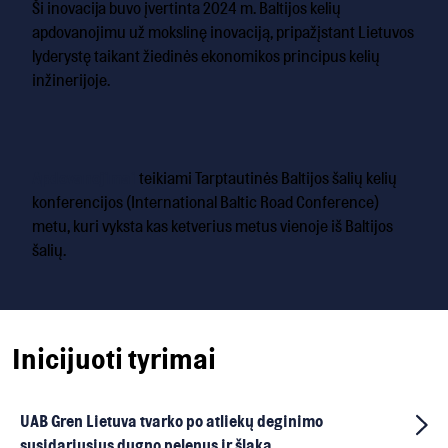
Ši inovacija buvo įvertinta 2024 m. Baltijos kelių
apdovanojimu už mokslinę inovaciją, pripažįstant Lietuvos
lyderystę taikant žiedinės ekonomikos principus kelių
inžinerijoje.
Apdovanojimai
teikiami Tarptautinės Baltijos šalių kelių
konferencijos (International Baltic Road Conference)
metu, kuri vyksta kas ketverius metus vienoje iš Baltijos
šalių.
Inicijuoti tyrimai
UAB Gren Lietuva tvarko po atliekų deginimo
susidariusius dugno pelenus ir šlaką.