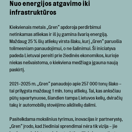
Nuo energijos atgavimo iki
infrastruktūros
Kiekvienais metais „Gren“ apdoroja perdirbimui
netinkamas atliekas ir iš jų gamina švarią energiją.
Maždaug 25 % šių atliekų virsta šlaku, kurį „Gren“ paruošia
tolimesniam panaudojimui, o ne šalinimui. Ši iniciatyva
padeda Lietuvai pereiti prie žiedinės ekonomikos, kurioje
niekas nešvaistoma, o kiekviena medžiaga įgauna naują
paskirtį.
2021–2025 m. „Gren“ panaudojo apie 257 000 tonų šlako –
tai prilygsta maždaug 1 mln. tonų atliekų. Tai, kas anksčiau
pūtų sąvartynuose, šiandien tampa Lietuvos kelių, dviračių
takų ir automobilių stovėjimo aikštelių dalimi.
Pasitelkdama mokslinius tyrimus, inovacijas ir partnerystę,
„Gren“ įrodo, kad žiediniai sprendimai nėra tik vizija – jie