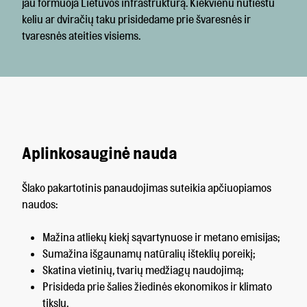
jau formuoja Lietuvos infrastruktūrą. Kiekvienu nutiestu
keliu ar dviračių taku prisidedame prie švaresnės ir
tvaresnės ateities visiems.
Aplinkosauginė nauda
Šlako pakartotinis panaudojimas suteikia apčiuopiamos
naudos:
Mažina atliekų kiekį sąvartynuose ir metano emisijas;
Sumažina išgaunamų natūralių išteklių poreikį;
Skatina vietinių, tvarių medžiagų naudojimą;
Prisideda prie šalies žiedinės ekonomikos ir klimato
tikslų.