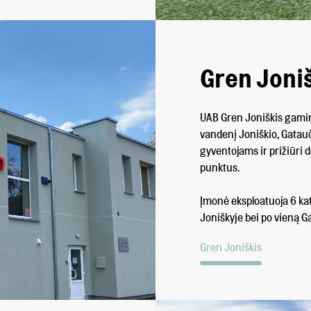
Gren Joni
UAB Gren Joniškis gamina
vandenį Joniškio, Gatau
gyventojams ir prižiūri
punktus.
Įmonė eksploatuoja 6 kat
Joniškyje bei po vieną G
Gren Joniškis