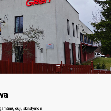
uva
gamtinių dujų skirstymo ir