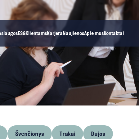
aslaugos
ESG
Klientams
Karjera
Naujienos
Apie mus
Kontaktai
Švenčionys
Trakai
Dujos