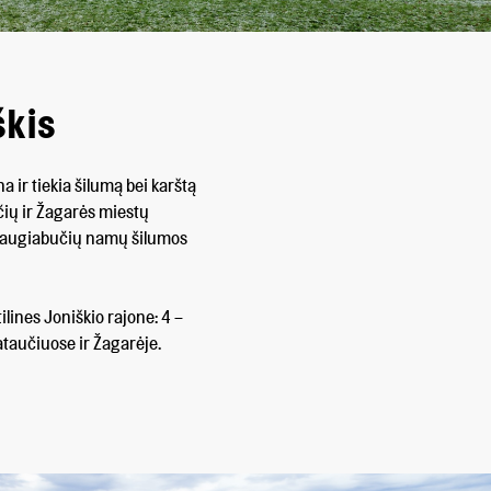
škis
 ir tiekia šilumą bei karštą
čių ir Žagarės miestų
 daugiabučių namų šilumos
ilines Joniškio rajone: 4 –
ataučiuose ir Žagarėje.