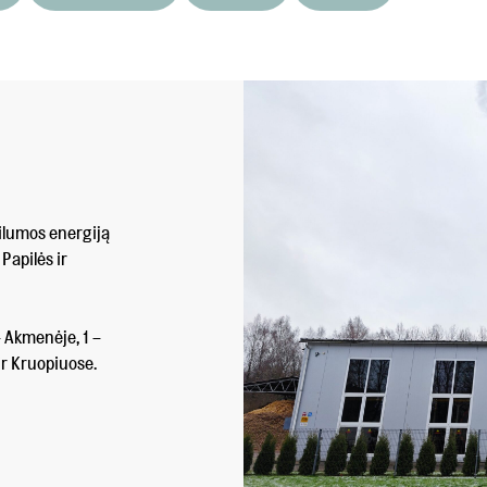
ilumos energiją
Papilės ir
– Akmenėje, 1 –
ir Kruopiuose.