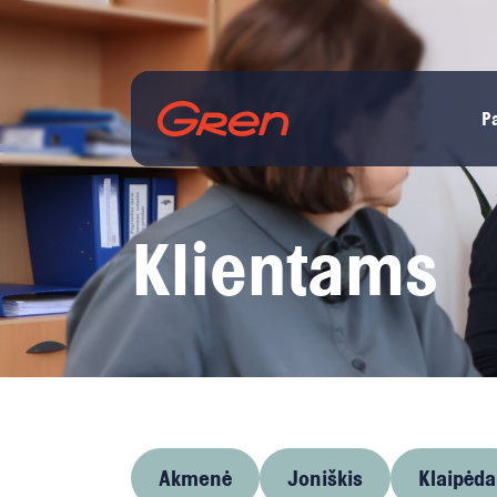
P
Klientams
Akmenė
Joniškis
Klaipėda