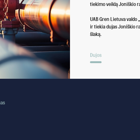
tiekimo veiklą Joniškio r
UAB Gren Lietuva valdo „
ir tiekia dujas Joniškio 
šlaką.
Dujos
mas