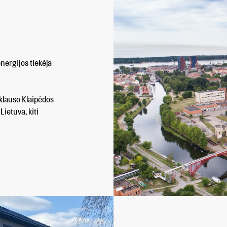
nergijos tiekėja
iklauso Klaipėdos
ietuva, kiti