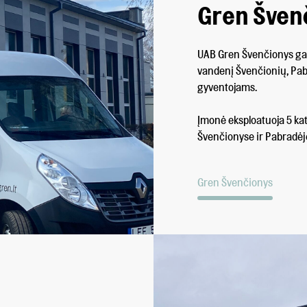
Gren Šven
UAB Gren Švenčionys gami
vandenį Švenčionių, Pab
gyventojams.
Įmonė eksploatuoja 5 kat
Švenčionyse ir Pabradėj
Gren Švenčionys