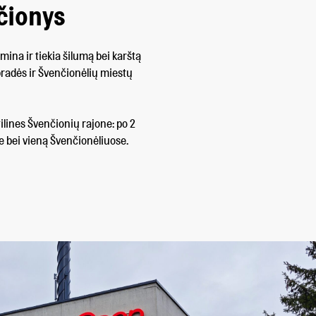
čionys
na ir tiekia šilumą bei karštą
radės ir Švenčionėlių miestų
ilines Švenčionių rajone: po 2
e bei vieną Švenčionėliuose.