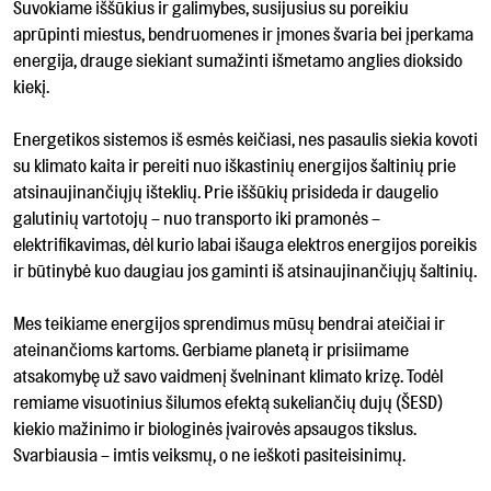
Suvokiame iššūkius ir galimybes, susijusius su poreikiu
aprūpinti miestus, bendruomenes ir įmones švaria bei įperkama
energija, drauge siekiant sumažinti išmetamo anglies dioksido
kiekį.
Energetikos sistemos iš esmės keičiasi, nes pasaulis siekia kovoti
su klimato kaita ir pereiti nuo iškastinių energijos šaltinių prie
atsinaujinančiųjų išteklių. Prie iššūkių prisideda ir daugelio
galutinių vartotojų – nuo transporto iki pramonės –
elektrifikavimas, dėl kurio labai išauga elektros energijos poreikis
ir būtinybė kuo daugiau jos gaminti iš atsinaujinančiųjų šaltinių.
Mes teikiame energijos sprendimus mūsų bendrai ateičiai ir
ateinančioms kartoms. Gerbiame planetą ir prisiimame
atsakomybę už savo vaidmenį švelninant klimato krizę. Todėl
remiame visuotinius šilumos efektą sukeliančių dujų (ŠESD)
kiekio mažinimo ir biologinės įvairovės apsaugos tikslus.
Svarbiausia – imtis veiksmų, o ne ieškoti pasiteisinimų.