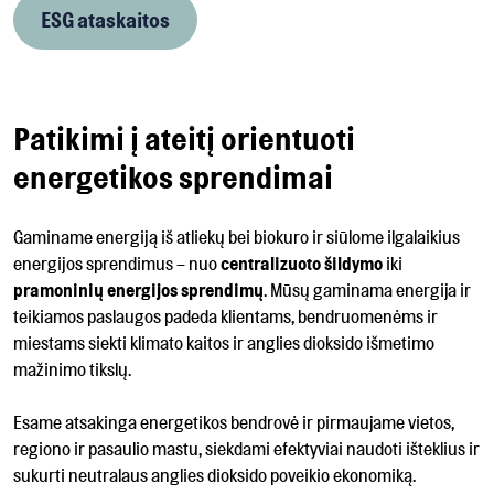
ESG ataskaitos
Patikimi į ateitį orientuoti
energetikos sprendimai
Gaminame energiją iš atliekų bei biokuro ir siūlome ilgalaikius
energijos sprendimus – nuo
centralizuoto šildymo
iki
pramoninių energijos sprendimų
. Mūsų gaminama energija ir
teikiamos paslaugos padeda klientams, bendruomenėms ir
miestams siekti klimato kaitos ir anglies dioksido išmetimo
mažinimo tikslų.
Esame atsakinga energetikos bendrovė ir pirmaujame vietos,
regiono ir pasaulio mastu, siekdami efektyviai naudoti išteklius ir
sukurti neutralaus anglies dioksido poveikio ekonomiką.