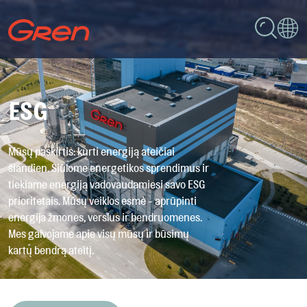
ESG
Mūsų paskirtis: kurti energiją ateičiai
šiandien. Siūlome energetikos sprendimus ir
tiekiame energiją vadovaudamiesi savo ESG
prioritetais. Mūsų veiklos esmė ‒ aprūpinti
energija žmones, verslus ir bendruomenes.
Mes galvojame apie visų mūsų ir būsimų
kartų bendrą ateitį.