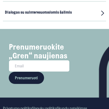
Dialogas su suinteresuotosiomis šalimis
Prenumeruokite
„Gren“ naujienas
Prenumeruoti
Privatumo politika
Slapukų politika
Skundų pateikimas