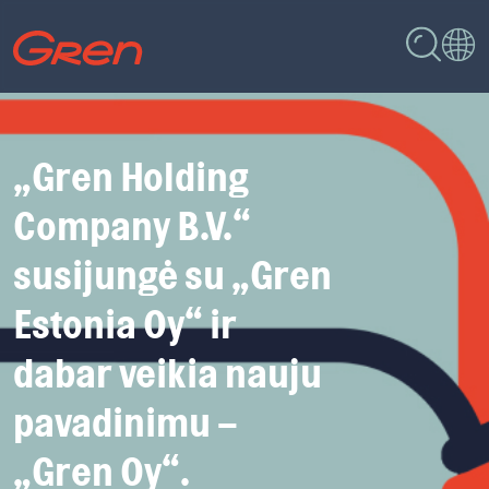
„Gren Holding
Company B.V.“
susijungė su „Gren
Estonia Oy“ ir
dabar veikia nauju
pavadinimu –
„Gren Oy“.