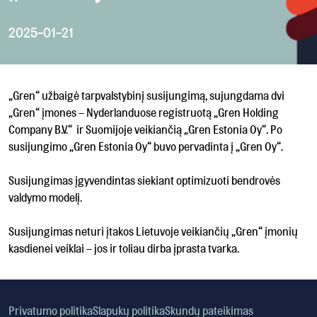
2025-01-21
„Gren“ užbaigė tarpvalstybinį susijungimą, sujungdama dvi
„Gren“ įmones – Nyderlanduose registruotą „Gren Holding
Company B.V.“ ir Suomijoje veikiančią „Gren Estonia Oy“. Po
susijungimo „Gren Estonia Oy“ buvo pervadinta į „Gren Oy“.
Susijungimas įgyvendintas siekiant optimizuoti bendrovės
valdymo modelį.
Susijungimas neturi įtakos Lietuvoje veikiančių „Gren“ įmonių
kasdienei veiklai – jos ir toliau dirba įprasta tvarka.
Privatumo politika
Slapukų politika
Skundų pateikimas