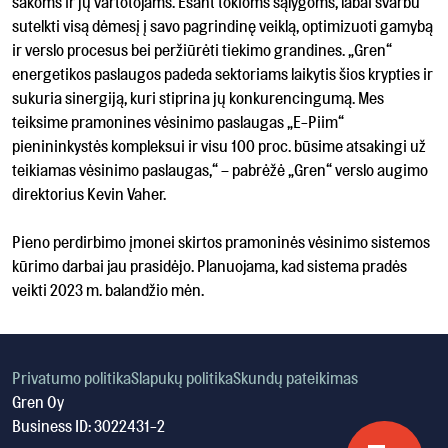
šakoms ir jų vartotojams. Esant tokioms sąlygoms, labai svarbu
sutelkti visą dėmesį į savo pagrindinę veiklą, optimizuoti gamybą
ir verslo procesus bei peržiūrėti tiekimo grandines. „Gren“
energetikos paslaugos padeda sektoriams laikytis šios krypties ir
sukuria sinergiją, kuri stiprina jų konkurencingumą. Mes
teiksime pramonines vėsinimo paslaugas „E-Piim“
pienininkystės kompleksui ir visu 100 proc. būsime atsakingi už
teikiamas vėsinimo paslaugas,“ – pabrėžė „Gren“ verslo augimo
direktorius Kevin Vaher.
Pieno perdirbimo įmonei skirtos pramoninės vėsinimo sistemos
kūrimo darbai jau prasidėjo. Planuojama, kad sistema pradės
veikti 2023 m. balandžio mėn.
Privatumo politika
Slapukų politika
Skundų pateikimas
Gren Oy
Business ID: 3022431-2