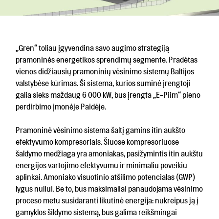
„Gren“ toliau įgyvendina savo augimo strategiją
pramoninės energetikos sprendimų segmente. Pradėtas
vienos didžiausių pramoninių vėsinimo sistemų Baltijos
valstybėse kūrimas. Ši sistema, kurios suminė įrengtoji
galia sieks maždaug 6 000 kW, bus įrengta „E-Piim“ pieno
perdirbimo įmonėje Paidėje.
Pramoninė vėsinimo sistema šaltį gamins itin aukšto
efektyvumo kompresoriais. Šiuose kompresoriuose
šaldymo medžiaga yra amoniakas, pasižymintis itin aukštu
energijos vartojimo efektyvumu ir minimaliu poveikiu
aplinkai. Amoniako visuotinio atšilimo potencialas (GWP)
lygus nuliui. Be to, bus maksimaliai panaudojama vėsinimo
proceso metu susidaranti likutinė energija: nukreipus ją į
gamyklos šildymo sistemą, bus galima reikšmingai