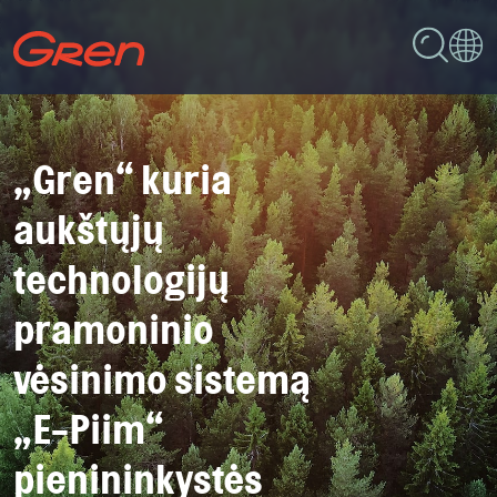
„Gren“ kuria
aukštųjų
technologijų
pramoninio
vėsinimo sistemą
„E-Piim“
pienininkystės