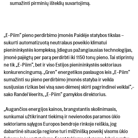
sumažinti pirminių išteklių suvartojimą.
„E-Piim“ pieno perdirbimo įmonės Paidėje statybos tikslas –
sukurti automatizuotą neutralaus poveikio klimatui
pienininkystės kompleksą. Įdiegus pažangiausias technologijas,
įmonė pajėgtų per parą perdirbti iki 1150 tonų pieno. Tai stiprintų
ne tik „E-Piim“, bet ir viso Estijos pienininkystės sektoriaus
konkurencingumą. „Gren“ energetikos paslaugos leis „E-Piim“
sumažinti su pieno perdirbimo įmonės statyba ir veikla
susijusias rizikas bei visą savo dėmesį skirti pagrindinei veiklai“,-
sako Randel Veerits, „E-Piim“ gamyklos direktorius.
„Augančios energijos kainos, brangstantis skolinimasis,
sunkumai užtikrinant tiekimą ir nevienodos paramos ūkio
sektoriams sąlygos Europos bendroje rinkoje reiškia, jog
dabartinė situacija regione turi milžinišką poveikį visoms ūkio