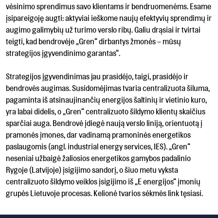
vėsinimo sprendimus savo klientams ir bendruomenėms. Esame
įsipareigoję augti: aktyviai ieškome naujų efektyvių sprendimų ir
augimo galimybių už turimo verslo ribų. Galiu drąsiai ir tvirtai
teigti, kad bendrovėje „Gren“ dirbantys žmonės – mūsų
strategijos įgyvendinimo garantas“.
Strategijos įgyvendinimas jau prasidėjo, taigi, prasidėjo ir
bendrovės augimas. Susidomėjimas tvaria centralizuota šiluma,
pagaminta iš atsinaujinančių energijos šaltinių ir vietinio kuro,
yra labai didelis, o „Gren“ centralizuoto šildymo klientų skaičius
sparčiai auga. Bendrovė įdiegė naują verslo liniją, orientuotą į
pramonės įmones, dar vadinamą pramoninės energetikos
paslaugomis (angl. industrial energy services, IES). „Gren“
neseniai užbaigė žaliosios energetikos gamybos padalinio
Rygoje (Latvijoje) įsigijimo sandorį, o šiuo metu vyksta
centralizuoto šildymo veiklos įsigijimo iš „E energijos“ įmonių
grupės Lietuvoje procesas. Kelionė tvarios sėkmės link tęsiasi.