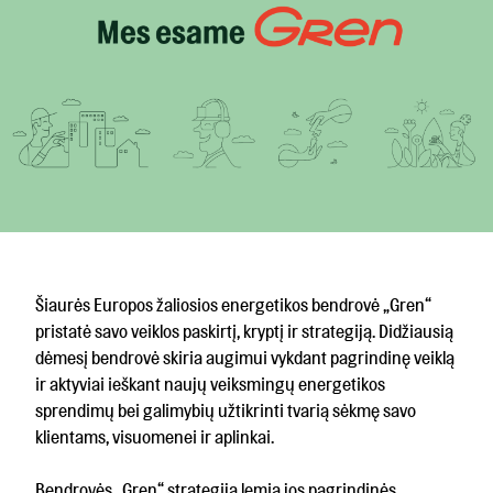
Šiaurės Europos žaliosios energetikos bendrovė „Gren“
pristatė savo veiklos paskirtį, kryptį ir strategiją. Didžiausią
dėmesį bendrovė skiria augimui vykdant pagrindinę veiklą
ir aktyviai ieškant naujų veiksmingų energetikos
sprendimų bei galimybių užtikrinti tvarią sėkmę savo
klientams, visuomenei ir aplinkai.
Bendrovės „Gren“ strategiją lemia jos pagrindinės