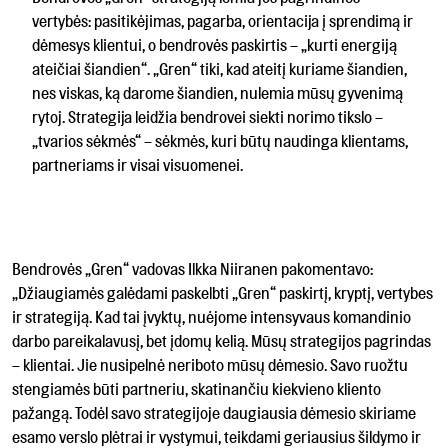
vertybės: pasitikėjimas, pagarba, orientacija į sprendimą ir
dėmesys klientui, o bendrovės paskirtis – „kurti energiją
ateičiai šiandien“. „Gren“ tiki, kad ateitį kuriame šiandien,
nes viskas, ką darome šiandien, nulemia mūsų gyvenimą
rytoj. Strategija leidžia bendrovei siekti norimo tikslo –
„tvarios sėkmės“ – sėkmės, kuri būtų naudinga klientams,
partneriams ir visai visuomenei.
Bendrovės „Gren“ vadovas Ilkka Niiranen pakomentavo:
„Džiaugiamės galėdami paskelbti „Gren“ paskirtį, kryptį, vertybes
ir strategiją. Kad tai įvyktų, nuėjome intensyvaus komandinio
darbo pareikalavusį, bet įdomų kelią. Mūsų strategijos pagrindas
– klientai. Jie nusipelnė neriboto mūsų dėmesio. Savo ruožtu
stengiamės būti partneriu, skatinančiu kiekvieno kliento
pažangą. Todėl savo strategijoje daugiausia dėmesio skiriame
esamo verslo plėtrai ir vystymui, teikdami geriausius šildymo ir