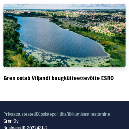
Gren ostab Viljandi kaugkütteettevõtte ESRO
Privaatsusteated
Küpsistepoliitika
Rikkumisest teatamine
Gren Oy
Business ID: 3022431-2