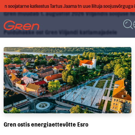
00, on soojatarne katkestus Tartus Jaama tn uue liituja soojusvõrgug
Gren muudab 1. augustist 2026 Viljandis soojuse 
Puiduhakke ost Gren Viljandi katlamajadele
Gren ostis energiaettevõtte Esro