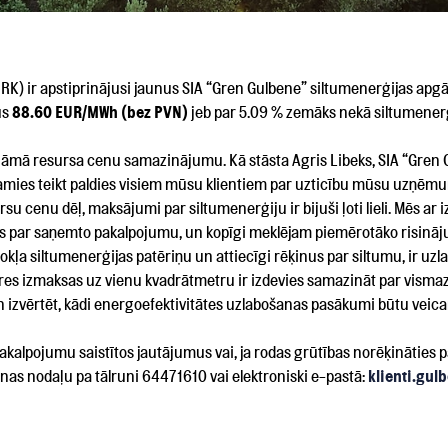
K) ir apstiprinājusi jaunus SIA “Gren Gulbene” siltumenerģijas apgā
ūs
88.60 EUR/MWh (bez PVN)
jeb par 5.09 % zemāks nekā siltumenerģi
rināmā resursa cenu samazinājumu. Kā stāsta Agris Libeks, SIA “Gren 
lamies teikt paldies visiem mūsu klientiem par uzticību mūsu uzņē
 cenu dēļ, maksājumi par siltumenerģiju ir bijuši ļoti lieli. Mēs ar 
ies par saņemto pakalpojumu, un kopīgi meklējam piemērotāko risinā
kļa siltumenerģijas patēriņu un attiecīgi rēķinus par siltumu, ir uzla
res izmaksas uz vienu kvadrātmetru ir izdevies samazināt par vismaz
n izvērtēt, kādi energoefektivitātes uzlabošanas pasākumi būtu veica
pakalpojumu saistītos jautājumus vai, ja rodas grūtības norēķināties 
nas nodaļu pa tālruni 64471610 vai elektroniski e-pastā:
klienti.gu