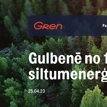
Pa
Gulbenē no 1
siltumenerģi
25.04.23