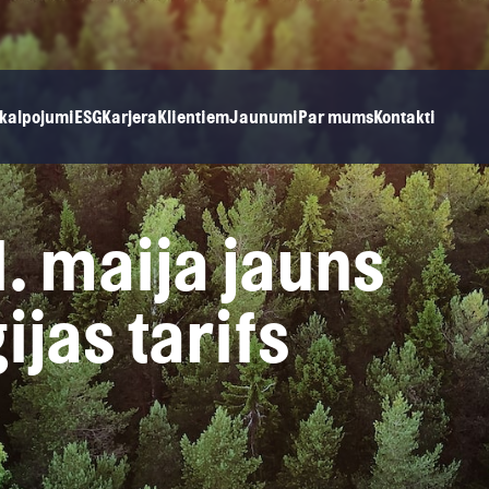
kalpojumi
ESG
Karjera
Klientiem
Jaunumi
Par mums
Kontakti
. maija jauns
jas tarifs