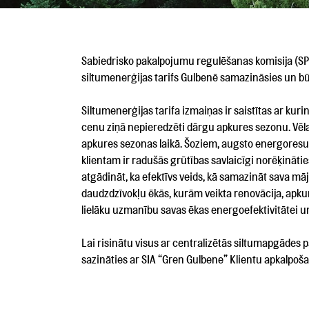
Sabiedrisko pakalpojumu regulēšanas komisija (SPR
siltumenerģijas tarifs Gulbenē samazināsies un b
Siltumenerģijas tarifa izmaiņas ir saistītas ar ku
cenu ziņā nepieredzēti dārgu apkures sezonu. Vē
apkures sezonas laikā. Šoziem, augsto energoresursu
klientam ir radušās grūtības savlaicīgi norēķināt
atgādināt, ka efektīvs veids, kā samazināt sava mājo
daudzdzīvokļu ēkās, kurām veikta renovācija, apku
lielāku uzmanību savas ēkas energoefektivitātei u
Lai risinātu visus ar centralizētās siltumapgādes 
sazināties ar SIA “Gren Gulbene” Klientu apkalpoša