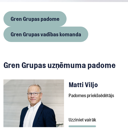
Gren Grupas padome
Gren Grupas vadības komanda
Gren Grupas uzņēmuma padome
Matti Viljo
Padomes priekšsēdētājs
Uzziniet vairāk