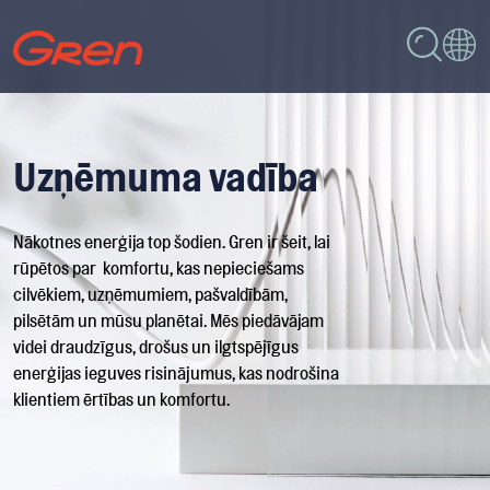
Uzņēmuma vadība
Nākotnes enerģija top šodien. Gren ir šeit, lai
rūpētos par komfortu, kas nepieciešams
cilvēkiem, uzņēmumiem, pašvaldībām,
pilsētām un mūsu planētai. Mēs piedāvājam
videi draudzīgus, drošus un ilgtspējīgus
enerģijas ieguves risinājumus, kas nodrošina
klientiem ērtības un komfortu.