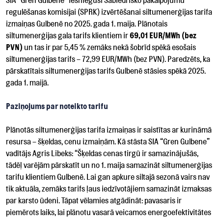
SIA “Gren Gulbene” iesniegusi Sabiedrisko pakalpojumu
regulēšanas komisijai (SPRK) izvērtēšanai siltumenerģijas tarifa
izmaiņas Gulbenē no 2025. gada 1. maija. Plānotais
siltumenerģijas gala tarifs klientiem ir
69,01 EUR/MWh (bez
PVN)
un tas ir par 5,45 % zemāks nekā šobrīd spēkā esošais
siltumenerģijas tarifs – 72,99 EUR/MWh (bez PVN). Paredzēts, ka
pārskatītais siltumenerģijas tarifs Gulbenē stāsies spēkā 2025.
gada 1. maijā.
Paziņojums par noteikto tarifu
Plānotās siltumenerģijas tarifa izmaiņas ir saistītas ar kurināmā
resursa – šķeldas, cenu izmaiņām. Kā stāsta SIA “Gren Gulbene”
vadītājs Agris Libeks: “Šķeldas cenas tirgū ir samazinājušās,
tādēļ varējām pārskatīt un no 1. maija samazināt siltumenerģijas
tarifu klientiem Gulbenē. Lai gan apkure siltajā sezonā vairs nav
tik aktuāla, zemāks tarifs ļaus iedzīvotājiem samazināt izmaksas
par karsto ūdeni. Tāpat vēlamies atgādināt: pavasaris ir
piemērots laiks, lai plānotu vasarā veicamos energoefektivitātes