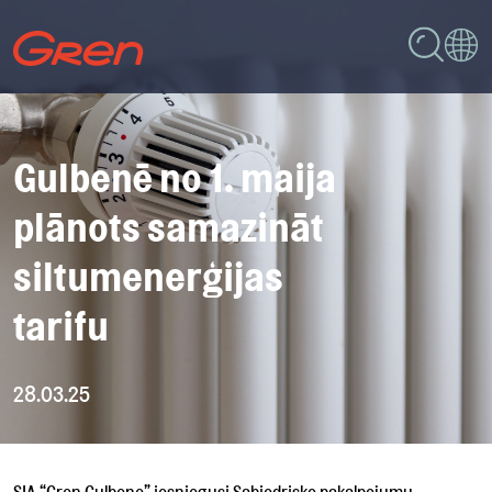
Gulbenē no 1. maija
plānots samazināt
siltumenerģijas
tarifu
28.03.25