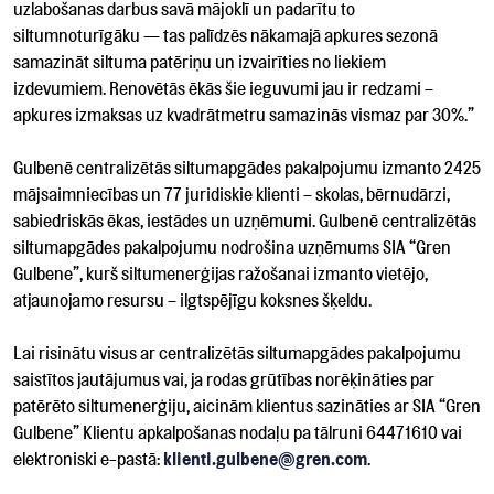
uzlabošanas darbus savā mājoklī un padarītu to
siltumnoturīgāku — tas palīdzēs nākamajā apkures sezonā
samazināt siltuma patēriņu un izvairīties no liekiem
izdevumiem. Renovētās ēkās šie ieguvumi jau ir redzami –
apkures izmaksas uz kvadrātmetru samazinās vismaz par 30%.”
Gulbenē centralizētās siltumapgādes pakalpojumu izmanto 2425
mājsaimniecības un 77 juridiskie klienti – skolas, bērnudārzi,
sabiedriskās ēkas, iestādes un uzņēmumi. Gulbenē centralizētās
siltumapgādes pakalpojumu nodrošina uzņēmums SIA “Gren
Gulbene”, kurš siltumenerģijas ražošanai izmanto vietējo,
atjaunojamo resursu – ilgtspējīgu koksnes šķeldu.
Lai risinātu visus ar centralizētās siltumapgādes pakalpojumu
saistītos jautājumus vai, ja rodas grūtības norēķināties par
patērēto siltumenerģiju, aicinām klientus sazināties ar SIA “Gren
Gulbene” Klientu apkalpošanas nodaļu pa tālruni 64471610 vai
elektroniski e-pastā:
klienti.gulbene@gren.com
.