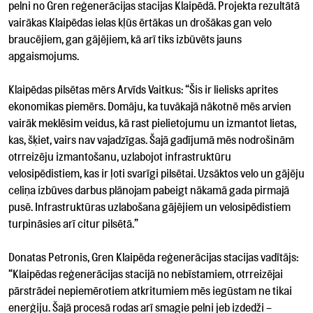
pelni no Gren reģenerācijas stacijas Klaipēdā. Projekta rezultātā
vairākas Klaipēdas ielas kļūs ērtākas un drošākas gan velo
braucējiem, gan gājējiem, kā arī tiks izbūvēts jauns
apgaismojums.
Klaipēdas pilsētas mērs Arvīds Vaitkus: “Šis ir lielisks aprites
ekonomikas piemērs. Domāju, ka tuvākajā nākotnē mēs arvien
vairāk meklēsim veidus, kā rast pielietojumu un izmantot lietas,
kas, šķiet, vairs nav vajadzīgas. Šajā gadījumā mēs nodrošinām
otrreizēju izmantošanu, uzlabojot infrastruktūru
velosipēdistiem, kas ir ļoti svarīgi pilsētai. Uzsāktos velo un gājēju
celiņa izbūves darbus plānojam pabeigt nākamā gada pirmajā
pusē. Infrastruktūras uzlabošana gājējiem un velosipēdistiem
turpināsies arī citur pilsētā.”
Donatas Petronis, Gren Klaipēda reģenerācijas stacijas vadītājs:
“Klaipēdas reģenerācijas stacijā no nebīstamiem, otrreizējai
pārstrādei nepiemērotiem atkritumiem mēs iegūstam ne tikai
enerģiju. Šajā procesā rodas arī smagie pelni jeb izdedži –