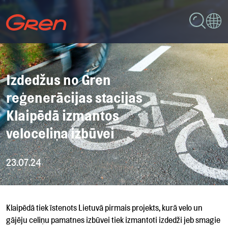
Izdedžus no Gren
reģenerācijas stacijas
Klaipēdā izmantos
veloceliņa izbūvei
23.07.24
Klaipēdā tiek īstenots Lietuvā pirmais projekts, kurā velo un
gājēju celiņu pamatnes izbūvei tiek izmantoti izdedži jeb smagie