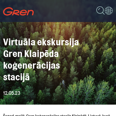
Virtuāla ekskursija
Gren Klaipēda
koģenerācijas
stacijā
12.05.23