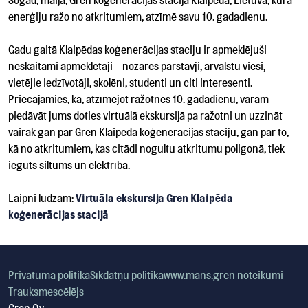
Šogad, maijā, Gren koģenerācijas stacija Klaipēdā, Lietuvā, kurā
enerģiju ražo no atkritumiem, atzīmē savu 10. gadadienu.
Gadu gaitā Klaipēdas koģenerācijas staciju ir apmeklējuši
neskaitāmi apmeklētāji – nozares pārstāvji, ārvalstu viesi,
vietējie iedzīvotāji, skolēni, studenti un citi interesenti.
Priecājamies, ka, atzīmējot ražotnes 10. gadadienu, varam
piedāvāt jums doties virtuālā ekskursijā pa ražotni un uzzināt
vairāk gan par Gren Klaipēda koģenerācijas staciju, gan par to,
kā no atkritumiem, kas citādi nogultu atkritumu poligonā, tiek
iegūts siltums un elektrība.
Laipni lūdzam:
Virtuāla ekskursija Gren Klaipēda
koģenerācijas stacijā
Privātuma politika
Sīkdatņu politika
www.mans.gren noteikumi
Trauksmescēlējs