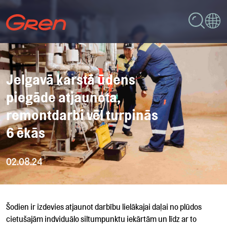
Jelgavā karstā ūdens
piegāde atjaunota,
remontdarbi vēl turpinās
6 ēkās
02.08.24
Šodien ir izdevies atjaunot darbību lielākajai daļai no plūdos
cietušajām indviduālo siltumpunktu iekārtām un līdz ar to