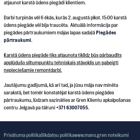
atjaunot karstā ūdens piegādi klientiem.
Darbi turpinās vēl 6 ēkās, kurās 2. augustā plkst. 15:00 karstā
ūdens piegāde vēl bija traucēta. Aktuālā informācija par
piegādes pārtraukumiem mājas lapas sadaļā
Piegādes
pārtraukumi
.
Karstā ūdens piegāde tiks atjaunota tiklīdz būs pārbaudīts
applūdušo siltumpunktu tehniskais stāvoklis un pabeigti
nepieciešamie remontdarbi.
Jautājumu gadījumā, kā arī tad, ja jūsu māja nav minēta
sarakstā, bet tomēr konstatējat karstā ūdens piegādes
pārtraukumu, lūdzam sazināties ar Gren Klientu apkalpošanas
centru Jelgavā pa tālruni
+371 63007055
.
Privātuma politika
Sīkdatņu politika
www.mans.gren noteikumi