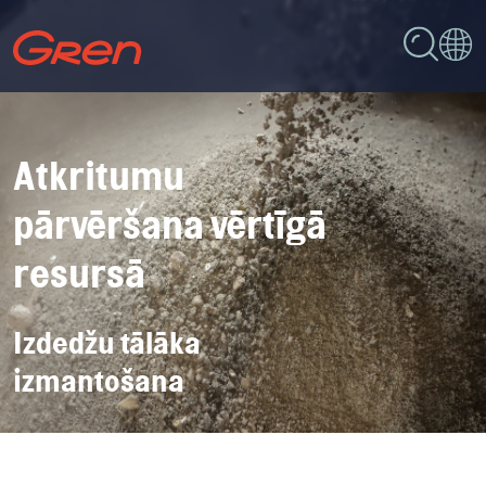
Atkritumu
pārvēršana vērtīgā
resursā
Izdedžu tālāka
izmantošana