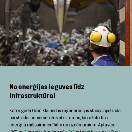
No enerģijas ieguves līdz
infrastruktūrai
Katru gadu Gren Klaipēdas reģenerācijas stacija apstrādā
pārstrādei nepiemērotus atkritumus, lai ražotu tīru
enerģiju mājsaimniecībām un uzņēmumiem. Aptuveni
25% no šiem atkritumiem pārvēršas izdedžos, kurus Gren