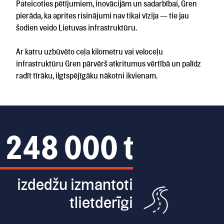
Pateicoties pētījumiem, inovācijām un sadarbībai, Gren
pierāda, ka aprites risinājumi nav tikai vīzija — tie jau
šodien veido Lietuvas infrastruktūru.
Ar katru uzbūvēto ceļa kilometru vai veloceļu
infrastruktūru Gren pārvērš atkritumus vērtībā un palīdz
radīt tīrāku, ilgtspējīgāku nākotni ikvienam.