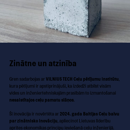
Zinātne un atzinība
Gren sadarbojas ar
VILNIUS TECH Ceļu pētījumu institūtu
,
kura pētījumi ir apstiprinājuši, ka izdedži atbilst visām
vides un inženiertehniskajām prasībām to izmantošanai
nesaistītajos ceļu pamatu slāņos
.
Šī inovācija ir novērtēta ar
2024. gada Baltijas Ceļu balvu
par zinātnisko inovāciju
, apliecinot Lietuvas līderību
aprites ekonomikas principu ieviešanā ceļu inženierijā.