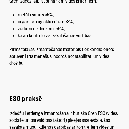
Gren izdedži atbilst stingriem vides kritērijiem:
metālu saturs ≤5%,
organiskā oglekļa saturs ≤3%,
zudumi aizdedzinot ≤6%,
kā arī kontrolētas izskalošanās vērtības.
Pirms tālākas izmantošanas materiāls tiek kondicionēts
aptuveni trīs mēnešus, nodrošinot stabilitāti un vides
drošību.
ESG praksē
Izdedžu lietderīga izmantošana ir būtiska Gren ESG (vides,
sociālie un pārvaldības faktori) pieejas sastāvdaļa, kas
sasaista mūsu ikdienas darbības ar konkrētiem vides un