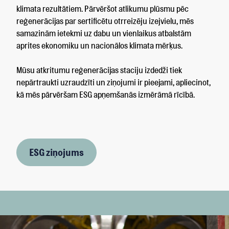
klimata rezultātiem. Pārvēršot atlikumu plūsmu pēc
reģenerācijas par sertificētu otrreizēju izejvielu, mēs
samazinām ietekmi uz dabu un vienlaikus atbalstām
aprites ekonomiku un nacionālos klimata mērķus.
Mūsu atkritumu reģenerācijas staciju izdedži tiek
nepārtraukti uzraudzīti un ziņojumi ir pieejami, apliecinot,
kā mēs pārvēršam ESG apņemšanās izmērāmā rīcībā.
ESG ziņojums