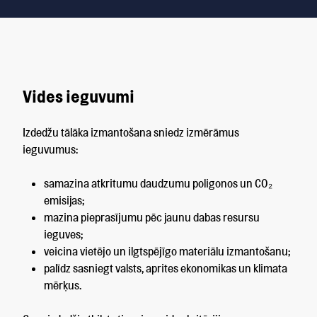
Vides ieguvumi
Izdedžu tālāka izmantošana sniedz izmērāmus
ieguvumus:
samazina atkritumu daudzumu poligonos un CO₂
emisijas;
mazina pieprasījumu pēc jaunu dabas resursu
ieguves;
veicina vietējo un ilgtspējīgo materiālu izmantošanu;
palīdz sasniegt valsts, aprites ekonomikas un klimata
mērķus.