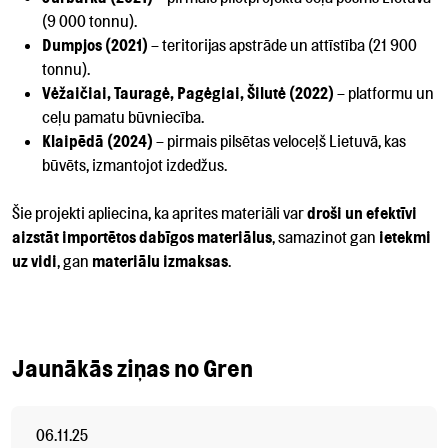
(9 000 tonnu).
Dumpjos (2021)
– teritorijas apstrāde un attīstība (21 900
tonnu).
Vėžaičiai, Tauragė, Pagėgiai, Šilutė (2022)
– platformu un
ceļu pamatu būvniecība.
Klaipēdā (2024)
– pirmais pilsētas veloceļš Lietuvā, kas
būvēts, izmantojot izdedžus.
Šie projekti apliecina, ka aprites materiāli var
droši un efektīvi
aizstāt importētos dabīgos materiālus
, samazinot gan
ietekmi
uz vidi
, gan
materiālu izmaksas
.
Jaunākās ziņas no Gren
06.11.25