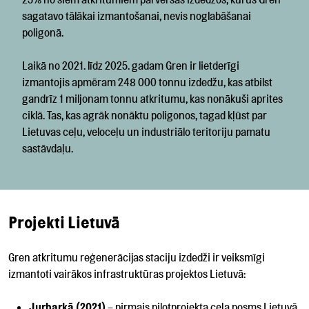
sagatavo tālākai izmantošanai, nevis noglabāšanai
poligonā.
Laikā no 2021. līdz 2025. gadam Gren ir lietderīgi
izmantojis apmēram 248 000 tonnu izdedžu, kas atbilst
gandrīz 1 miljonam tonnu atkritumu, kas nonākuši aprites
ciklā. Tas, kas agrāk nonāktu poligonos, tagad kļūst par
Lietuvas ceļu, veloceļu un industriālo teritoriju pamatu
sastāvdaļu.
Projekti Lietuvā
Gren atkritumu reģenerācijas staciju izdedži ir veiksmīgi
izmantoti vairākos infrastruktūras projektos Lietuvā:
Jurbarkā (2021)
– pirmais pilotprojekta ceļa posms Lietuvā