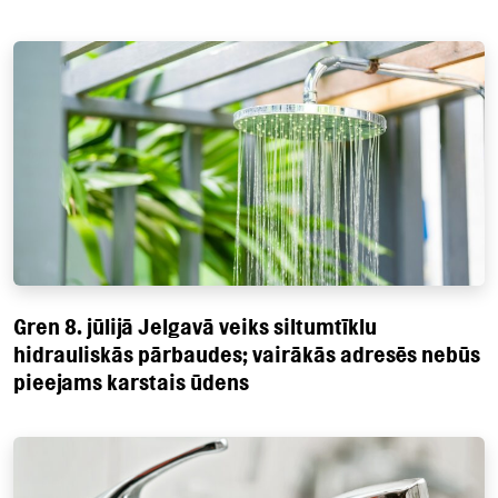
Gren 8. jūlijā Jelgavā veiks siltumtīklu
hidrauliskās pārbaudes; vairākās adresēs nebūs
pieejams karstais ūdens